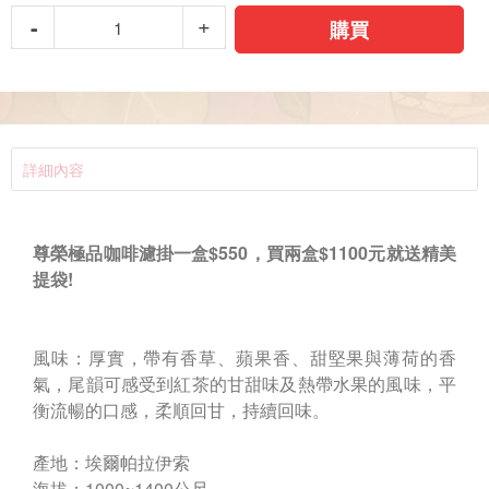
購買
詳細內容
尊榮極品咖啡濾掛一盒$550，買兩盒$1100元就送精美
提袋!
風味：厚實，帶有香草、蘋果香、甜堅果與薄荷的香
氣，尾韻可感受到紅茶的甘甜味及熱帶水果的風味，平
衡流暢的口感，柔順回甘，持續回味。
產地：埃爾帕拉伊索
海拔：1000~1400公尺