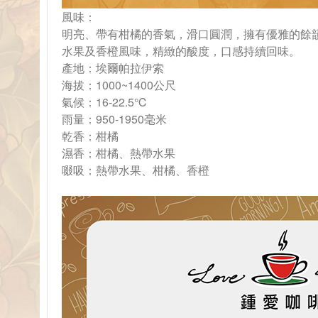
風味：
明亮、帶有柑橘的香氣，滑口圓潤，擁有優雅的餘
水果及香橙風味，精緻的酸度，口感持續回味。
產地：埃爾帕拉伊索
海拔：1000~1400公尺
氣候：16-22.5℃
雨量：950-1950毫米
乾香：柑橘
濕香：柑橘、熱帶水果
啜吸：熱帶水果、柑橘、香橙