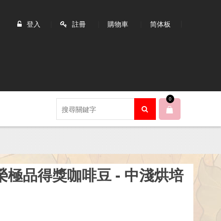
登入
註冊
購物車
简体板
0
極品得獎咖啡豆 - 中淺烘培