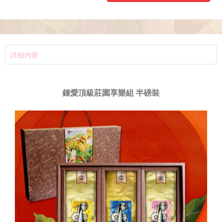
詳細內容
鍾愛頂級莊園享樂組 半磅裝